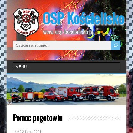
OSP Kościelisko
www.osp-koscielisko.pl
Pomoc pogotowiu
12 lipca 2011