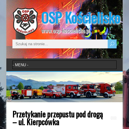
OSP Kościelisko
www.osp-koscielisko.pl
Przetykanie przepustu pod drogą
– ul. Kierpcówka