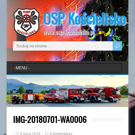
OSP Kościelisko
www.osp-koscielisko.pl
IMG-20180701-WA0006
8 lipca 2018
0 Komentarzy