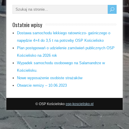
Ostatnie wpisy
Dostawa samochodu lekkiego ratowniczo- gaśniczego o
napędzie 4×4 do 3,5 t na potrzeby OSP Kościelisko
Plan postępowań o udzielenie zamówień publicznych OSP
Kościelisko na 2026 rok
Wypadek samochodu osobowego na Salamandrze w
Kościelisku.
Nowe wyposażenie osobiste strażaków
Otwarcie remizy – 10.06.2023
©
OSP Kościelisko
osp-koscielisko.pl